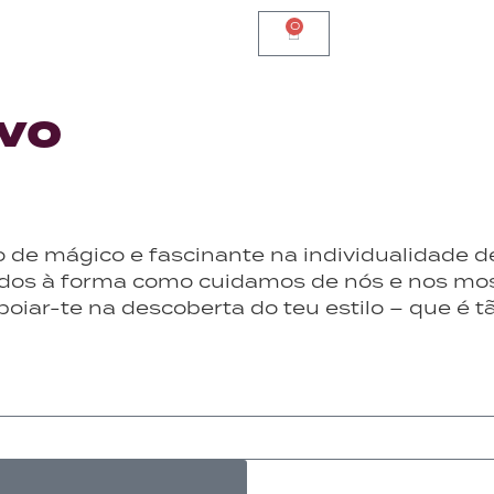
0
vo
go de mágico e fascinante na individualidade
gados à forma como cuidamos de nós e nos m
oiar-te na descoberta do teu estilo – que é tã